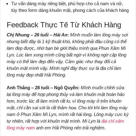
Tư vấn dáng mày riêng biệt, phù hợp cho cả nam và nữ,
tùy theo form dáng khuôn mặt, phong cách của khách hàng
Feedback Thực Tế Từ Khách Hàng
Chị Nhung – 26 tuổi – Hải An:
Mình muốn làm lông mày sợi
nhưng biết đây là 1 kỹ thuật khó, không phải đâu cũng có thể
làm đẹp được, nhờ bạn bè giới thiệu mình qua Phun Xăm Mi
Lyn. Lúc làm xong mình cũng bất ngờ vì không ngờ cặp lông
mày có thể làm đẹp đến vậy. Cảm giác như thay đổi cả
khuôn mặt mình vậy. Mình nghĩ đây thực sự là địa chỉ làm
lông mày đẹp nhất Hải Phòng.
Anh Thắng – 28 tuổi – Ngô Quyền:
Mình muốn chỉnh sửa
lại lông mày để hợp phong thủy và làm khuôn mặt hoàn hảo
hơn, trước lúc đi làm mình rất lo, vì lông mày ở trên khuôn
mặt, chỉ cần sai sót là rất thảm họa. Cho tới khi làm lông mày
nam ở Phun Xăm Mi Lyn, mình rất hài lòng. Lông mày cực kỳ
tự nhiên, rất hợp với khuôn mặt mình. Mi Lyn là
địa chỉ xăm
lông mày nam
anh em Hải Phòng nên trải nghiệm.