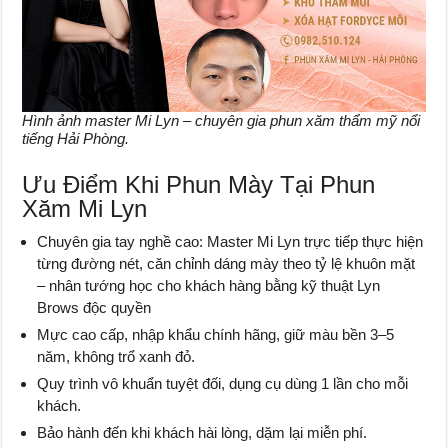
Hình ảnh master Mi Lyn – chuyên gia phun xăm thẩm mỹ nổi
tiếng Hải Phòng.
Ưu Điểm Khi Phun Mày Tại Phun
Xăm Mi Lyn
Chuyên gia tay nghề cao: Master Mi Lyn trực tiếp thực hiện
từng đường nét, căn chỉnh dáng mày theo tỷ lệ khuôn mặt
– nhân tướng học cho khách hàng bằng kỹ thuật Lyn
Brows độc quyền
Mực cao cấp, nhập khẩu chính hãng, giữ màu bền 3–5
năm, không trổ xanh đỏ.
Quy trình vô khuẩn tuyệt đối, dụng cụ dùng 1 lần cho mỗi
khách.
Bảo hành đến khi khách hài lòng, dặm lại miễn phí.