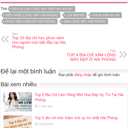
Thẻ
ĐỊA CHỈ LÀM LÔNG MÀY ĐẸP HẢI PHÒNG
ĐIÊU KHẮC LÔNG MÀY HẢI PHÒNG
LYN BROWS
PHUN XĂM MI LYN
PHUN XĂM THẨM MỸ HẢI PHÒNG
XĂM LÔNG MÀY HẢI PHÒNG
Sau
Top 10 địa chỉ học phun xăm
cho người mới bắt đầu tại Hải
Phòng
Tiến
TOP 4 ĐỊA CHỈ XĂM LÔNG
MÀY ĐẸP Ở HẢI PHÒNG
Để lại một bình luận
Bạn phải
đăng nhập
để gửi bình luận.
Bài xem nhiều
Top 5 Địa Chỉ Làm Hồng Nhũ Hoa Đẹp Uy Tín Tại Hải
Phòng
2 tuần ago
Top 5 địa chỉ khử thâm môi uy tín nhất Hải Phòng
25/01/2025