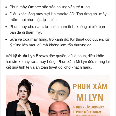
Phun mày Ombre: sắc sảo nhưng vẫn trẻ trung.
Điêu khắc lông mày sợi Hairstroke 3D: Tạo từng sợi mày
mềm mại như thật, tự nhiên,
Phun mày cho nam: tự nhiên nam tính, không ai biết bạn
bạn đã đi thẩm mỹ.
Sửa và xóa mày hỏng, trổ xanh đỏ: Kỹ thuật độc quyền, xử
lý từng lớp màu cũ mà không làm tổn thương da.
Với
kỹ thuật Lyn Brows
độc quyền, dù là phun, điêu khắc
hairstroke hay sửa mày hỏng, Phun xăm Mi Lyn đều mang lại
kết quả tinh tế và an toàn tuyệt đối cho khách hàng.