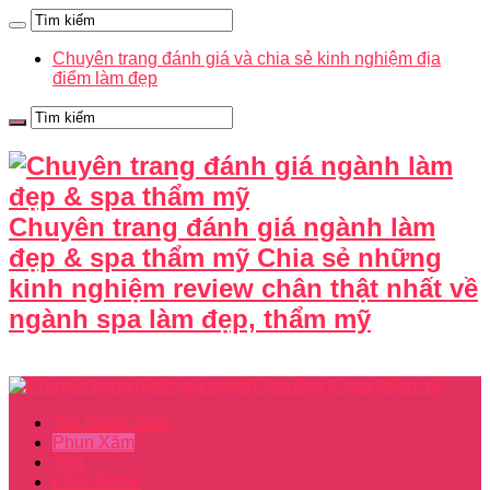
Chuyên trang đánh giá và chia sẻ kinh nghiệm địa
điểm làm đẹp
Chuyên trang đánh giá ngành làm
đẹp & spa thẩm mỹ Chia sẻ những
kinh nghiệm review chân thật nhất về
ngành spa làm đẹp, thẩm mỹ
Top Danh Sách
Phun Xăm
Spa
Filler Botox