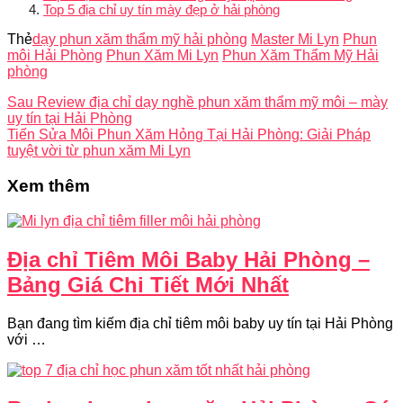
Top 5 địa chỉ uy tín mày đẹp ở hải phòng
Thẻ
dạy phun xăm thẩm mỹ hải phòng
Master Mi Lyn
Phun
môi Hải Phòng
Phun Xăm Mi Lyn
Phun Xăm Thẩm Mỹ Hải
phòng
Sau
Review địa chỉ dạy nghề phun xăm thẩm mỹ môi – mày
uy tín tại Hải Phòng
Tiến
Sửa Môi Phun Xăm Hỏng Tại Hải Phòng: Giải Pháp
tuyệt vời từ phun xăm Mi Lyn
Xem thêm
Địa chỉ Tiêm Môi Baby Hải Phòng –
Bảng Giá Chi Tiết Mới Nhất
Bạn đang tìm kiếm địa chỉ tiêm môi baby uy tín tại Hải Phòng
với …