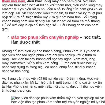
thâm môi nam
, điêu khắc lông mày cho nam giới
. Với kinh
nghiệm thực hiện hơn 4000 ca khử thâm môi, điêu khắc lông mày.
Master Mi Lyn hiểu rất rõ nhu cầu à nỗi lo lắng của nam giới khi đi
làm đẹp. Mi Lyn chọn tone màu trung tín, tự nhiên và kỹ thuật phù
hợp để vừa cải thiện thẩm mỹ vừa giữ nét nam tính. Số lượng
khách hàng nam làm đẹp tại Mi Lyn lên tới cả trăm ca mỗi tháng.
Đủ để biết đây là địa chỉ làm đẹp số 1 Hải Phòng dành cho nam
giới.
Đào tạo phun xăm chuyên nghiệp
– học thật,
làm được thật
Không chỉ làm dịch vụ cho khách hàng, Phun xăm Mi Lyn còn là
học viện đào tạo nghề phun xăm chuyên nghiệp với lộ trình rõ
ràng. Học viên tại đây không chỉ học tay nghề (xăm môi, lông
mày, hairstroke, xử lý nền xăm hỏng…), mà còn được học kỹ
năng xây dựng thương hiệu cá nhân, chụp ảnh, tư duy khách
hàng và bán hàng.
Với hàng trăm học viên đã tốt nghiệp và mở tiệm riêng, Học viện
đào tạo phun xăm Mi Lyn trở thành một trong những cái tên uy tín
tại Hải Phòng nói riêng, miền Bắc nói chung, được nhiều học viên
tin tưởng lựa chọn.
học viện đào tạo phun xăm thẩm mỹ chuyên nghiệp mi lyn hả