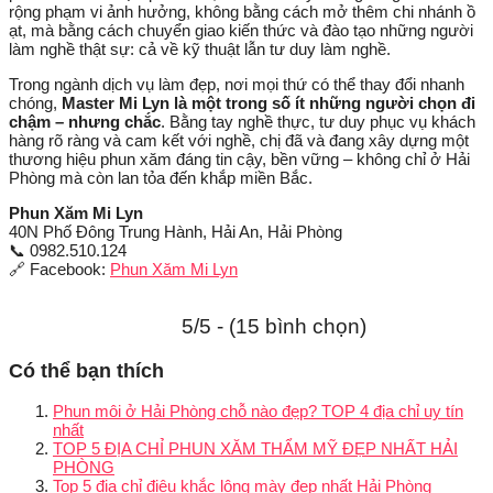
rộng phạm vi ảnh hưởng, không bằng cách mở thêm chi nhánh ồ
ạt, mà bằng cách chuyển giao kiến thức và đào tạo những người
làm nghề thật sự: cả về kỹ thuật lẫn tư duy làm nghề.
Trong ngành dịch vụ làm đẹp, nơi mọi thứ có thể thay đổi nhanh
chóng,
Master Mi Lyn là một trong số ít những người chọn đi
chậm – nhưng chắc
. Bằng tay nghề thực, tư duy phục vụ khách
hàng rõ ràng và cam kết với nghề, chị đã và đang xây dựng một
thương hiệu phun xăm đáng tin cậy, bền vững – không chỉ ở Hải
Phòng mà còn lan tỏa đến khắp miền Bắc.
Phun Xăm Mi Lyn
40N Phố Đông Trung Hành, Hải An, Hải Phòng
📞 0982.510.124
🔗 Facebook:
Phun Xăm Mi Lyn
5/5 - (15 bình chọn)
Có thể bạn thích
Phun môi ở Hải Phòng chỗ nào đẹp? TOP 4 địa chỉ uy tín
nhất
TOP 5 ĐỊA CHỈ PHUN XĂM THẨM MỸ ĐẸP NHẤT HẢI
PHÒNG
Top 5 địa chỉ điêu khắc lông mày đẹp nhất Hải Phòng