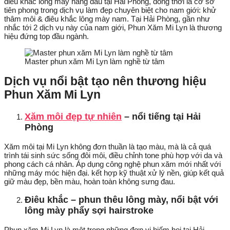
điêu khắc lông mày hàng đầu tại Hải Phòng, đồng thời là cơ sở
tiên phong trong dịch vụ làm đẹp chuyên biệt cho nam giới: khử
thâm môi & điêu khắc lông mày nam. Tại Hải Phòng, gần như
nhắc tới 2 dịch vụ này của nam giới, Phun Xăm Mi Lyn là thương
hiệu đứng top đầu ngành.
Master phun xăm Mi Lyn làm nghề từ tâm
Dịch vụ nổi bật tạo nên thương hiệu
Phun Xăm Mi Lyn
Xăm môi đẹp tự nhiên
– nổi tiếng tại Hải
Phòng
Xăm môi tại Mi Lyn không đơn thuần là tạo màu, mà là cả quá
trình tái sinh sức sống đôi môi, điều chỉnh tone phù hợp với da và
phong cách cá nhân. Áp dụng công nghệ phun xăm mới nhất với
những máy móc hiện đại. kết hợp kỹ thuật xử lý nền, giúp kết quả
giữ màu đẹp, bền màu, hoàn toàn không sưng đau.
Điêu khắc – phun thêu lông mày, nổi bật với
lông mày phẩy sợi hairstroke
Phun xăm Mi Lyn là một trong những đơn vị hiếm hoi tại Hải