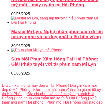
mỹ môi – mày uy tín tại Hải Phòng
09/06/2025
Master Mi Lyn: Nghệ nhân phun xăm đi lên
từ tay nghề và tư duy phát triển bền vững
30/06/2025
Sửa Môi Phun Xăm Hỏng Tại Hải Phòng:
Giải Pháp tuyệt vời từ phun xăm Mi Lyn
03/08/2025
Địa chỉ xăm lông mày đẹp ở Hải Phòng
|
Địa chỉ xăm môi
đẹp ở Hải Phòng
|
Khử thâm môi nam vĩnh viễn giá rẻ tốt uy
tín Hải Phòng
|
Địa chỉ phun xăm thẩm mỹ đẹp nhất Hải
Phòng
|
Học phun xăm thẩm mỹ uy tín ở Hải Phòng
|
Khử
thâm môi nam Hải phòng
|
Phun môi Hải Phòng chỗ nào đẹp