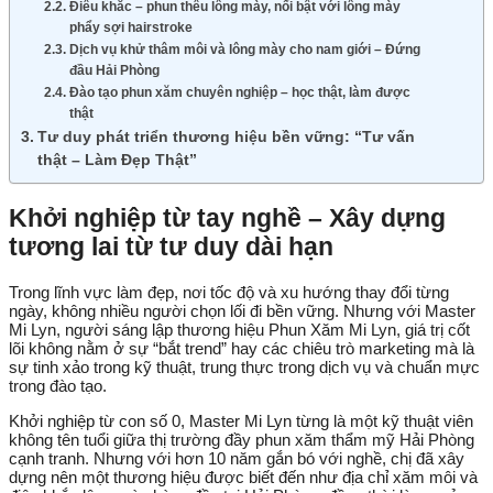
Điêu khắc – phun thêu lông mày, nổi bật với lông mày
phẩy sợi hairstroke
Dịch vụ khử thâm môi và lông mày cho nam giới – Đứng
đầu Hải Phòng
Đào tạo phun xăm chuyên nghiệp – học thật, làm được
thật
Tư duy phát triển thương hiệu bền vững: “Tư vấn
thật – Làm Đẹp Thật”
Khởi nghiệp từ tay nghề – Xây dựng
tương lai từ tư duy dài hạn
Trong lĩnh vực làm đẹp, nơi tốc độ và xu hướng thay đổi từng
ngày, không nhiều người chọn lối đi bền vững. Nhưng với Master
Mi Lyn, người sáng lập thương hiệu Phun Xăm Mi Lyn, giá trị cốt
lõi không nằm ở sự “bắt trend” hay các chiêu trò marketing mà là
sự tinh xảo trong kỹ thuật, trung thực trong dịch vụ và chuẩn mực
trong đào tạo.
Khởi nghiệp từ con số 0, Master Mi Lyn từng là một kỹ thuật viên
không tên tuổi giữa thị trường đầy phun xăm thẩm mỹ Hải Phòng
cạnh tranh. Nhưng với hơn 10 năm gắn bó với nghề, chị đã xây
dựng nên một thương hiệu được biết đến như địa chỉ xăm môi và