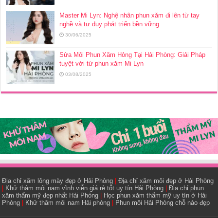
Master Mi Lyn: Nghệ nhân phun xăm đi lên từ tay
nghề và tư duy phát triển bền vững
30/06/2025
Sửa Môi Phun Xăm Hỏng Tại Hải Phòng: Giải Pháp
tuyệt vời từ phun xăm Mi Lyn
03/08/2025
Địa chỉ xăm lông mày đẹp ở Hải Phòng
|
Địa chỉ xăm môi đẹp ở Hải Phòng
|
Khử thâm môi nam vĩnh viễn giá rẻ tốt uy tín Hải Phòng
|
Địa chỉ phun
xăm thẩm mỹ đẹp nhất Hải Phòng
|
Học phun xăm thẩm mỹ uy tín ở Hải
Phòng
|
Khử thâm môi nam Hải phòng
|
Phun môi Hải Phòng chỗ nào đẹp