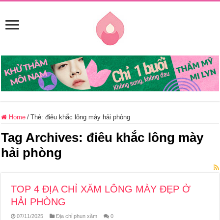
Home
/
Thẻ:
điêu khắc lông mày hải phòng
Tag Archives:
điêu khắc lông mày
hải phòng
TOP 4 ĐỊA CHỈ XĂM LÔNG MÀY ĐẸP Ở
HẢI PHÒNG
07/11/2025
Địa chỉ phun xăm
0