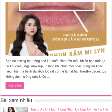
Bạn có những hạt trắng nhỏ li ti xuất hiện trên môi, khiến bạn mất tự
tin khi cười, ngại makeup, lo lắng khi phun môi hoặc bị người khác
hiểu nhầm là bệnh da liễu? Đó rất có thể là hạt bã nhờn(Fordyce), tuy
không ảnh hưởng sức khỏe …
Xem thêm
Bài xem nhiều
Top 5 Địa Chỉ Làm Hồng Nhũ Hoa Đẹp Uy Tín Tại Hải