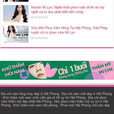
Master Mi Lyn: Nghệ nhân phun xăm đi lên từ tay
nghề và tư duy phát triển bền vững
30/06/2025
Sửa Môi Phun Xăm Hỏng Tại Hải Phòng: Giải Pháp
tuyệt vời từ phun xăm Mi Lyn
03/08/2025
Địa chỉ xăm lông mày đẹp ở Hải Phòng
|
Địa chỉ xăm môi đẹp ở Hải Phòng
|
Khử thâm môi nam vĩnh viễn giá rẻ tốt uy tín Hải Phòng
|
Địa chỉ phun
xăm thẩm mỹ đẹp nhất Hải Phòng
|
Học phun xăm thẩm mỹ uy tín ở Hải
Phòng
|
Khử thâm môi nam Hải phòng
|
Phun môi Hải Phòng chỗ nào đẹp