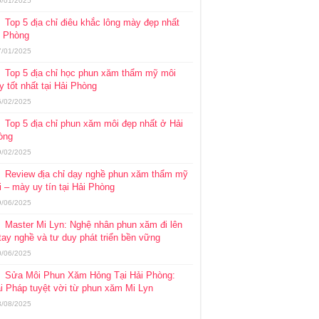
5/01/2025
Top 5 địa chỉ điêu khắc lông mày đẹp nhất
i Phòng
7/01/2025
Top 5 địa chỉ học phun xăm thẩm mỹ môi
 tốt nhất tại Hải Phòng
6/02/2025
Top 5 địa chỉ phun xăm môi đẹp nhất ở Hải
òng
9/02/2025
Review địa chỉ dạy nghề phun xăm thẩm mỹ
 – mày uy tín tại Hải Phòng
9/06/2025
Master Mi Lyn: Nghệ nhân phun xăm đi lên
tay nghề và tư duy phát triển bền vững
0/06/2025
Sửa Môi Phun Xăm Hỏng Tại Hải Phòng:
i Pháp tuyệt vời từ phun xăm Mi Lyn
3/08/2025