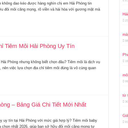
2
đẹp không dao kéo được hàng nghìn chị em Hải Phòng tin
ữu đôi môi căng mọng, rõ viền và hài hòa với gương mặt mà
Hả
2
mày
0
ỉ Tiêm Môi Hải Phòng Uy Tín
Ph
1
ại Hải Phòng nhưng không biết chọn đâu? Tiêm môi là dịch vụ
, nên việc lựa chọn địa chỉ tiêm môi đúng là vô cùng quan
môi
0
từ 
3
hòng – Bảng Giá Chi Tiết Mới Nhất
Giả
by uy tín tại Hải Phòng với mức giá hợp lý? Tiêm môi baby
0
a chọn nhất 2026, giúp bạn sở hữu đôi môi căng mọng tự