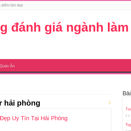
a điểm làm đẹp
Quán Ăn
Bà
er hải phòng
Tín
2
i Đẹp Uy Tín Tại Hải Phòng
Top