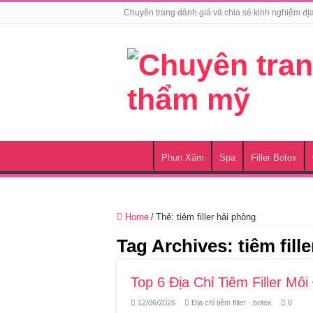
Chuyên trang đánh giá và chia sẻ kinh nghiệm đị
Phun Xăm
Spa
Filler Botox
Home
/
Thẻ:
tiêm filler hải phòng
Tag Archives:
tiêm fill
Top 6 Địa Chỉ Tiêm Filler Mô
12/06/2026
Địa chỉ tiêm filler - botox
0