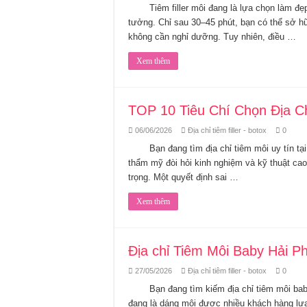
Tiêm filler môi đang là lựa chọn làm 
tưởng. Chỉ sau 30–45 phút, bạn có thể sở h
không cần nghỉ dưỡng. Tuy nhiên, điều …
Xem thêm
TOP 10 Tiêu Chí Chọn Địa Ch
06/06/2026
Địa chỉ tiêm filler - botox
0
Bạn đang tìm địa chỉ tiêm môi uy tín t
thẩm mỹ đòi hỏi kinh nghiệm và kỹ thuật cao
trọng. Một quyết định sai …
Xem thêm
Địa chỉ Tiêm Môi Baby Hải P
27/05/2026
Địa chỉ tiêm filler - botox
0
Bạn đang tìm kiếm địa chỉ tiêm môi ba
đang là dáng môi được nhiều khách hàng lự