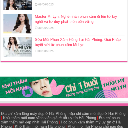
09/06/2025
Master Mi Lyn: Nghệ nhân phun xăm đi lên từ tay
nghề và tư duy phát triển bền vững
30/06/2025
Sửa Môi Phun Xăm Hỏng Tại Hải Phòng: Giải Pháp
tuyệt vời từ phun xăm Mi Lyn
03/08/2025
Địa chỉ xăm lông mày đẹp ở Hải Phòng
|
Địa chỉ xăm môi đẹp ở Hải Phòng
|
Khử thâm môi nam vĩnh viễn giá rẻ tốt uy tín Hải Phòng
|
Địa chỉ phun
xăm thẩm mỹ đẹp nhất Hải Phòng
|
Học phun xăm thẩm mỹ uy tín ở Hải
Phòng
|
Khử thâm môi nam Hải phòng
|
Phun môi Hải Phòng chỗ nào đẹp