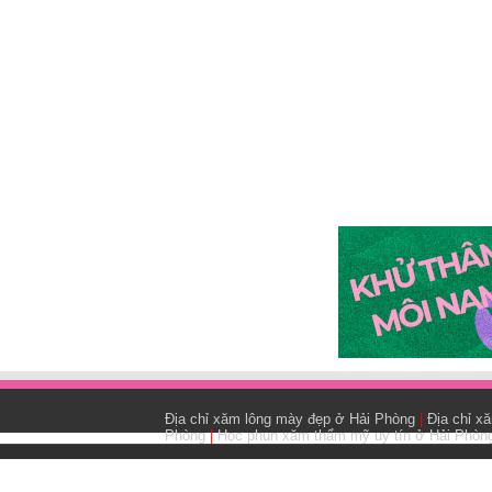
Địa chỉ xăm lông mày đẹp ở Hải Phòng
|
Địa chỉ x
Phòng
|
Học phun xăm thẩm mỹ uy tín ở Hải Phòn
Nội dung được thu thập trên internet. Không th