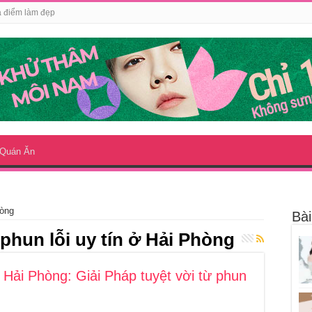
a điểm làm đẹp
Quán Ăn
hòng
Bà
phun lỗi uy tín ở Hải Phòng
ải Phòng: Giải Pháp tuyệt vời từ phun