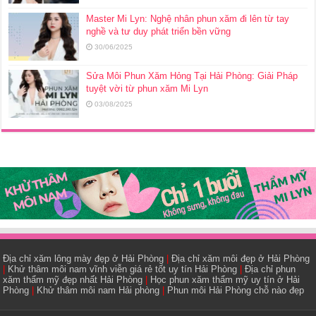
Master Mi Lyn: Nghệ nhân phun xăm đi lên từ tay
nghề và tư duy phát triển bền vững
30/06/2025
Sửa Môi Phun Xăm Hỏng Tại Hải Phòng: Giải Pháp
tuyệt vời từ phun xăm Mi Lyn
03/08/2025
Địa chỉ xăm lông mày đẹp ở Hải Phòng
|
Địa chỉ xăm môi đẹp ở Hải Phòng
|
Khử thâm môi nam vĩnh viễn giá rẻ tốt uy tín Hải Phòng
|
Địa chỉ phun
xăm thẩm mỹ đẹp nhất Hải Phòng
|
Học phun xăm thẩm mỹ uy tín ở Hải
Phòng
|
Khử thâm môi nam Hải phòng
|
Phun môi Hải Phòng chỗ nào đẹp