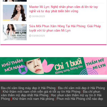
Master Mi Lyn: Nghệ nhân phun xăm đi lên từ tay
nghề và tư duy phát triển bền vững
30/06/2025
Sửa Môi Phun Xăm Hỏng Tại Hải Phòng: Giải Pháp
tuyệt vời từ phun xăm Mi Lyn
03/08/2025
Địa chỉ xăm lông mày đẹp ở Hải Phòng
|
Địa chỉ xăm môi đẹp ở Hải Phòng
|
Khử thâm môi nam vĩnh viễn giá rẻ tốt uy tín Hải Phòng
|
Địa chỉ phun
xăm thẩm mỹ đẹp nhất Hải Phòng
|
Học phun xăm thẩm mỹ uy tín ở Hải
Phòng
|
Khử thâm môi nam Hải phòng
|
Phun môi Hải Phòng chỗ nào đẹp